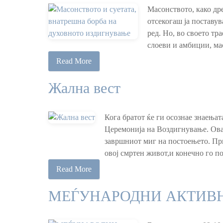
Масонството, како др
отсекогаш ја поставув
ред. Но, во своето тр
слоеви и амбиции, мас
Read More
Жална вест
Кога братот ќе ги осознае знаења
Церемонија на Воздигнување. Оваа
завршниот миг на постоењето. При
овој смртен живот,и конечно го по
Read More
МЕЃУНАРОДНИ АКТИВН