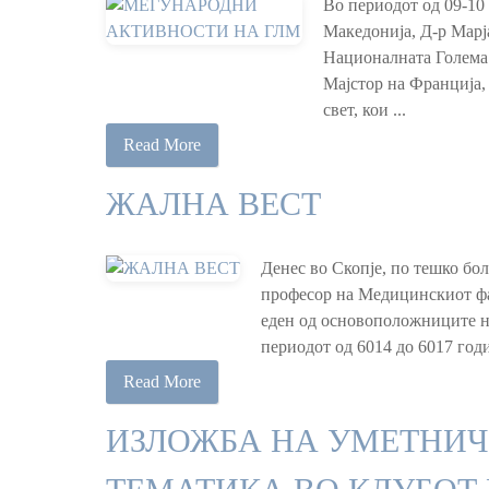
Во периодот од 09-10
Македонија, Д-р Марј
Националната Голема 
Мајстор на Франција, 
свет, кои ...
Read More
ЖАЛНА ВЕСТ
Денес во Скопје, по тешко бо
професор на Медицинскиот фа
еден од основоположниците на
периодот од 6014 до 6017 годин
Read More
ИЗЛОЖБА НА УМЕТНИЧ