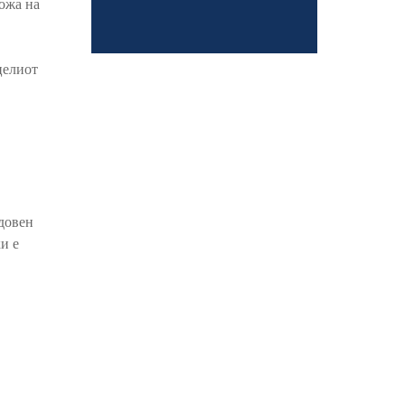
ожа на
целиот
едовен
и е