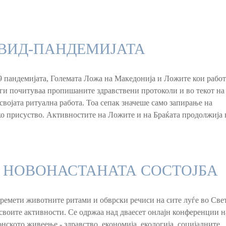
ОВИД-ПАНДЕМИЈАТА
пандемијата, Големата Ложа на Македонија и Ложите кои работ
ги почитуваа пропишаните здравствени протоколи и во текот на
 својата ритуална работа. Тоа сепак значеше само запирање на
о присуство. Активностите на Ложите и на Браќата продолжија 
А НОВОНАСТАНАТА СОСТОЈБА
оремети животните ритами и обврски речиси на сите луѓе во Свет
своите активности. Се одржаа над дваесет онлајн конференции н
ското живеење - здравство, економија, екологија, социјалните