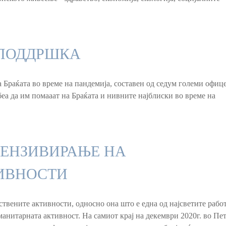
 ПОДДРШКА
раќата во време на пандемија, составен од седум големи офиц
еа да им помааат на Браќата и нивните најблиски во време на
ЕНЗИВИРАЊЕ НА
ИВНОСТИ
ствените активности, односно она што е една од најсветите рабо
манитарната активност. На самиот крај на декември 2020г. во Пе