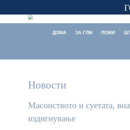
Г
ДОМА
ЗА ГЛМ
ЛОЖИ
Ш
Новости
Масонството и суетата, вн
издигнување