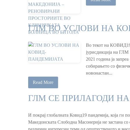
ГЛМ ВО УСЛОВИ НА К
Во текот на КОВИД19 
јурисдикција на ГЛМ 
2021 година ја запреа
собирањето со физичк
новонастан...
Read More
ГЛМ СЕ ПРИЛАГОДИ Н
И покрај глобалната Ковид19 пандемија, која ги п
Македонската Слободна Масонерија не застана со 
различни интересни теми од општественото и масон