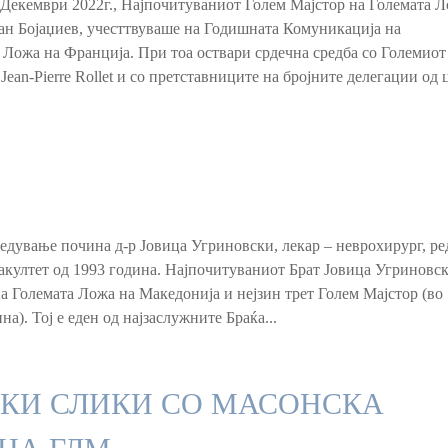
 Декември 2022г., Најпочитуваниот Голем Мајстор на Големата Л
ан Бојаџиев, учесттвуваше на Годишната Комуникација на
Ложа на Франција. При тоа оствари срдечна средба со Големиот
Jean-Pierre Rollet и со претставниците на бројните делегации од 
ледување почина д-р Јовица Угриновски, лекар – неврохирург, р
култет од 1993 година. Најпочитуваниот Брат Јовица Угриновск
 Големата Ложа на Македонија и нејзин трет Голем Мајстор (во
а). Тој е еден од најзаслужните Браќа...
КИ СЛИКИ СО МАСОНСКА