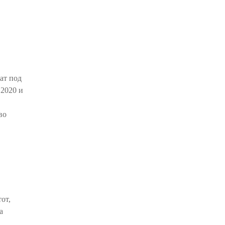
ат под
 2020 и
во
от,
а