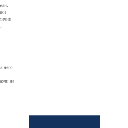
ели,
чки
злични
..
за него
азли на