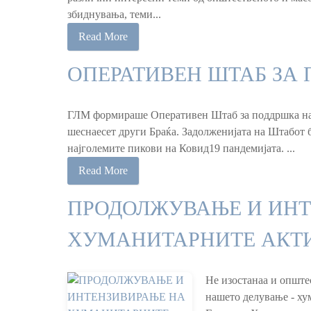
збиднувања, теми...
Read More
ОПЕРАТИВЕН ШТАБ ЗА
ГЛМ формираше Оперативен Штаб за поддршка на Б
шеснаесет други Браќа. Задолженијата на Штабот б
најголемите пикови на Ковид19 пандемијата. ...
Read More
ПРОДОЛЖУВАЊЕ И ИНТ
ХУМАНИТАРНИТЕ АКТ
Не изостанаа и опште
нашето делување - ху