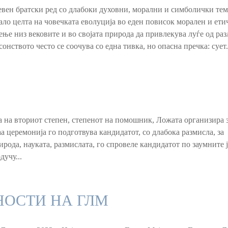
евен братски ред со длабоки духовни, морални и симболички тем
ало целта на човечката еволуција во еден повисок морален и ети
аење низ вековите и во својата природа да привлекува луѓе од ра
онството често се соочува со една тивка, но опасна пречка: сует.
та на вториот степен, степенот на помошник, Ложата организира 
 церемонија го подготвува кандидатот, со длабока размисла, за
рода, науката, размислата, го спровеле кандидатот по заумните ј
дучу...
ОСТИ НА ГЛМ