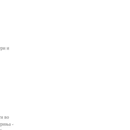
ери и
ти во
триња -