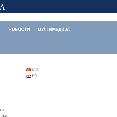
ЈА
Т
НОВОСТИ
МУЛТИМЕДИЈА
MK
EN
ги
 Тоа