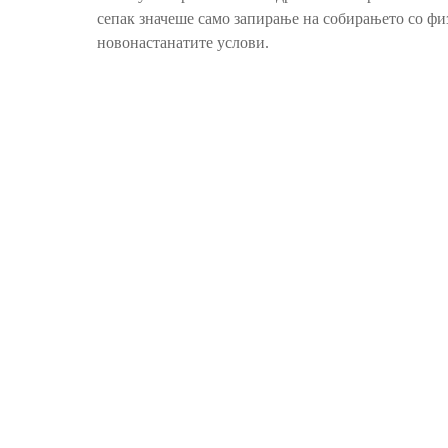
сепак значеше само запирање на собирањето со фи
новонастанатите услови.